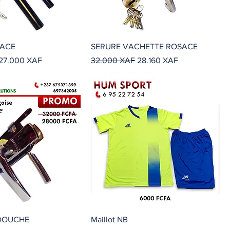
SACE
SERURE VACHETTE ROSACE
Precio de oferta
Precio
Precio de oferta
27.000 XAF
32.000 XAF
28.160 XAF
 DOUCHE
Maillot NB