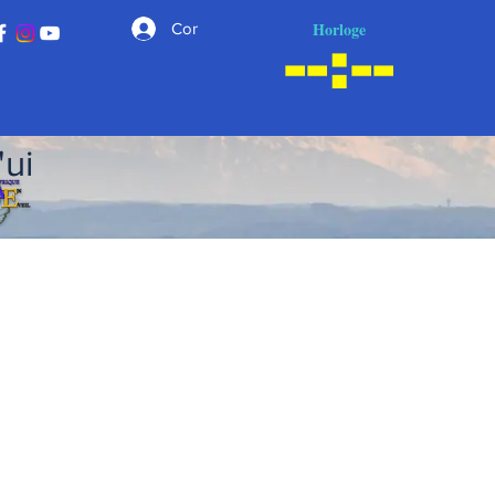
Horloge
Connexion
'ui