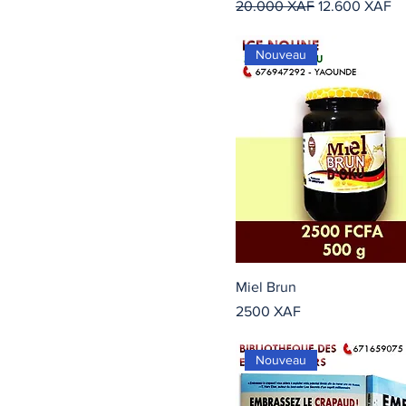
Precio
Precio de ofer
20.000 XAF
12.600 XAF
Nouveau
Miel Brun
Precio
2500 XAF
Nouveau