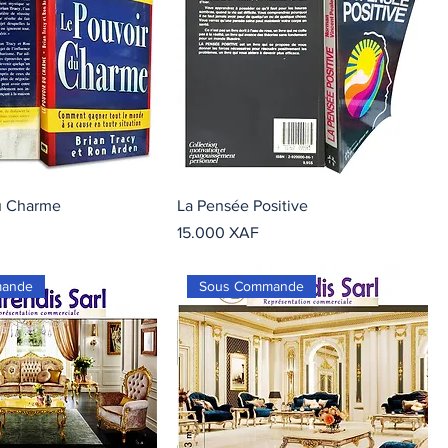
u Charme
La Pensée Positive
Precio
15.000 XAF
mande
Sous Commande