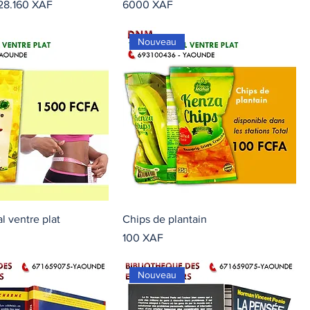
Precio de oferta
Precio
28.160 XAF
6000 XAF
Nouveau
l ventre plat
Chips de plantain
Precio
100 XAF
Nouveau