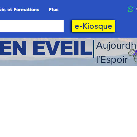
is et Formations
Plus
e-Kiosque
EN EVEIL
Aujourdh
l'Espoir