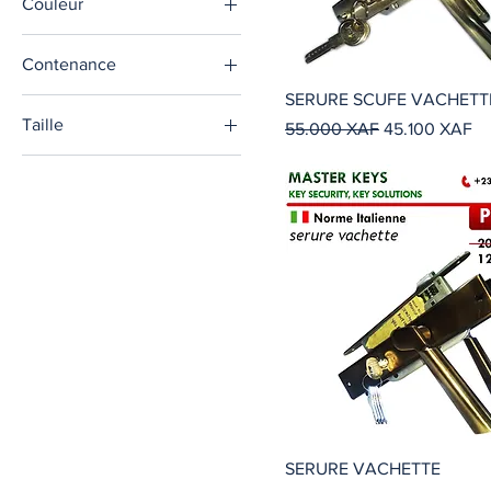
Couleur
0 XAF
20.000.000 XAF
Contenance
SERURE SCUFE VACHETT
250 ml
Taille
Precio
Precio de ofer
55.000 XAF
45.100 XAF
500 ml
Grand
80 ml
L
M
One size
Petit
S
SERURE VACHETTE