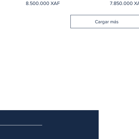
Precio
Precio
8.500.000 XAF
7.850.000 X
Cargar más
notre newsletter