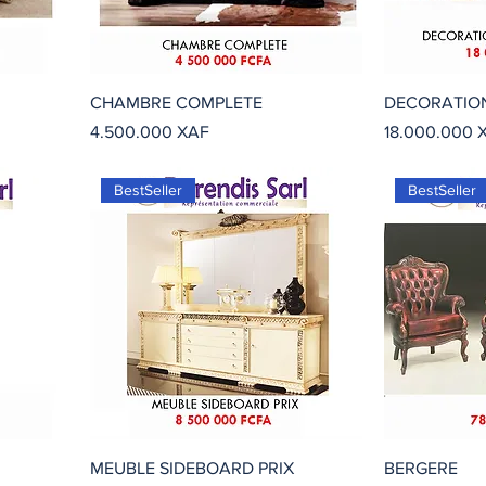
CHAMBRE COMPLETE
DECORATION
Precio
Precio
4.500.000 XAF
18.000.000 
BestSeller
BestSeller
MEUBLE SIDEBOARD PRIX
BERGERE