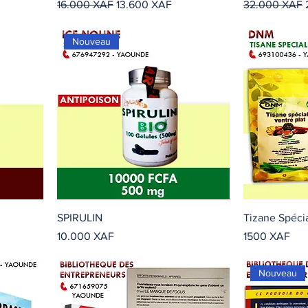
ta
Precio
Precio de oferta
Precio
16.000 XAF
13.600 XAF
32.000 XAF
Nouveau
SPIRULIN
Tizane Spécia
Precio
Precio
10.000 XAF
1500 XAF
Nouveau