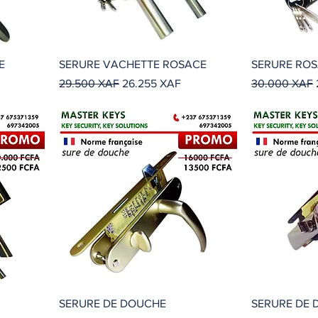
E
SERURE VACHETTE ROSACE
SERURE RO
ta
Precio
Precio de oferta
Precio
29.500 XAF
26.255 XAF
30.000 XAF
SERURE DE DOUCHE
SERURE DE