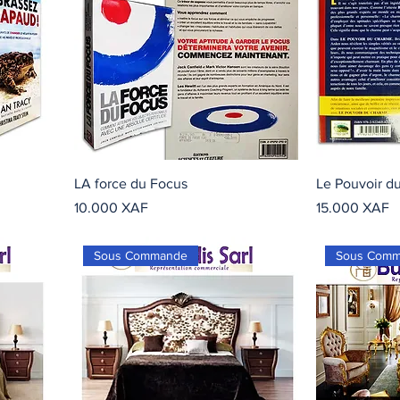
LA force du Focus
Le Pouvoir d
Precio
Precio
10.000 XAF
15.000 XAF
Sous Commande
Sous Com