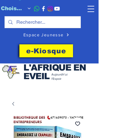
Choisissez quand l'envoyer
Espace Jeunesse
e-Kiosque
L'AFRIQUE EN
EVEIL
Aujourdh'ui
l'Espoir