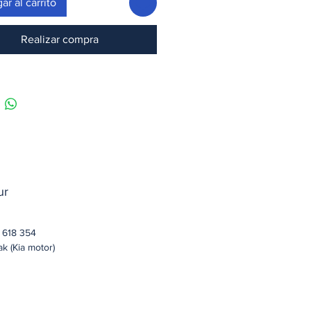
ar al carrito
Realizar compra
ur
 618 354
k (Kia motor)
Acceuil