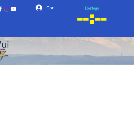
Horloge
Connexion
'ui