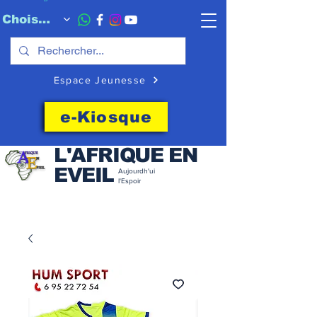
Choisissez quand l'envoyer
Espace Jeunesse
e-Kiosque
L'AFRIQUE EN
EVEIL
Aujourdh'ui
l'Espoir