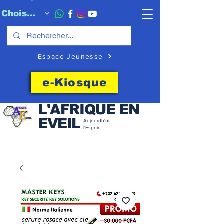
Choisissez quand l'envoyer
Espace Jeunesse
e-Kiosque
L'AFRIQUE EN
EVEIL
Aujourdh'ui
l'Espoir