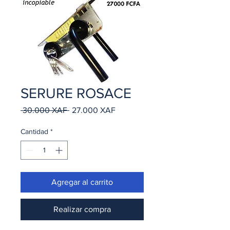
SERURE ROSACE
Precio
Precio
 30.000 XAF 
27.000 XAF
de
oferta
Cantidad
*
Agregar al carrito
Realizar compra