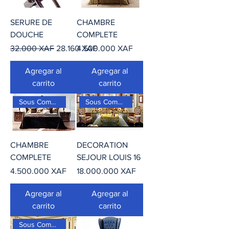
SERURE DE
CHAMBRE
DOUCHE
COMPLETE
Precio
Precio de oferta
Precio
32.000 XAF
28.160 XAF
4.500.000 XAF
Agregar al
Agregar al
carrito
carrito
Sous Commande
Sous Commande
CHAMBRE
DECORATION
COMPLETE
SEJOUR LOUIS 16
Precio
Precio
4.500.000 XAF
18.000.000 XAF
Agregar al
Agregar al
carrito
carrito
Sous Commande