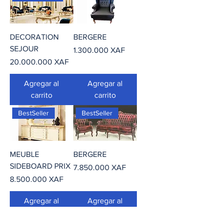
DECORATION
BERGERE
SEJOUR
Precio
1.300.000 XAF
Precio
20.000.000 XAF
Agregar al
Agregar al
carrito
carrito
BestSeller
BestSeller
MEUBLE
BERGERE
SIDEBOARD PRIX
Precio
7.850.000 XAF
Precio
8.500.000 XAF
Agregar al
Agregar al
carrito
carrito