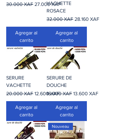
VACHETTE
Precio
Precio de oferta
30.000 XAF
27.000 XAF
ROSACE
Precio
Precio de oferta
32.000 XAF
28.160 XAF
Agregar al
Agregar al
carrito
carrito
SERURE
SERURE DE
VACHETTE
DOUCHE
Precio
Precio de oferta
Precio
Precio de oferta
20.000 XAF
12.600 XAF
16.000 XAF
13.600 XAF
Agregar al
Agregar al
carrito
carrito
Nouveau