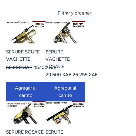
Filtrar y ordenar
SERURE SCUFE
SERURE
VACHETTE
VACHETTE
ROSACE
Precio
Precio de oferta
55.000 XAF
45.100 XAF
Precio
Precio de oferta
29.500 XAF
26.255 XAF
Agregar al
Agregar al
carrito
carrito
SERURE ROSACE
SERURE