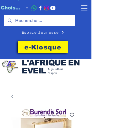
Choisissez quand l'envoyer
Espace Jeunesse
e-Kiosque
L'AFRIQUE EN
EVEIL
Aujourdh'ui
l'Espoir