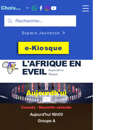
Choisissez quand l'envoyer
Espace Jeunesse
e-Kiosque
L'AFRIQUE EN
EVEIL
Aujourdh'ui
l'Espoir
Aujourdh'ui
Canada - Nouvelle zelande
Aujourd'hui 16h00
Groupe A