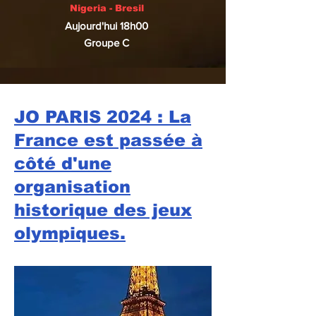
Nigeria - Bresil
Aujourd'hui 18h00
Groupe C
JO PARIS 2024 : La
France est passée à
côté d'une
organisation
historique des jeux
olympiques.