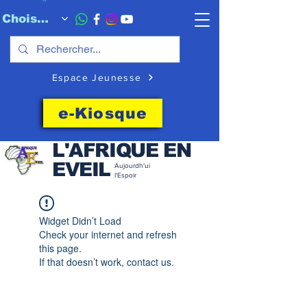
Choisissez quand l'envoyer
Espace Jeunesse
e-Kiosque
L'AFRIQUE EN
EVEIL
Aujourdh'ui
l'Espoir
Widget Didn’t Load
Check your internet and refresh
this page.
If that doesn’t work, contact us.