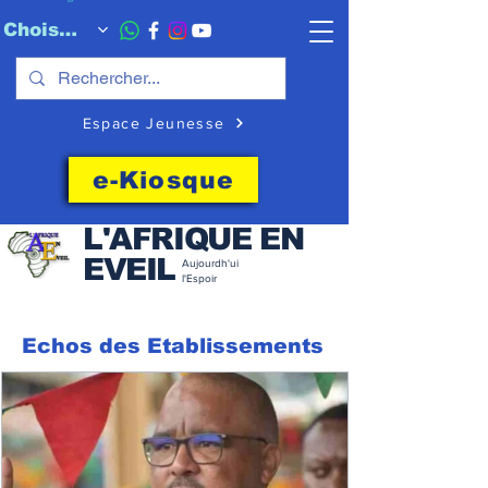
Choisissez quand l'envoyer
Espace Jeunesse
e-Kiosque
L'AFRIQUE EN
EVEIL
Aujourdh'ui
l'Espoir
Echos des Etablissements