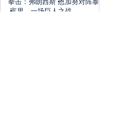
拳击：弗朗西斯·恩加努对阵泰森
·富里，一场巨人之战。
2023 年 10 月 28 日星期六，综合格斗 (MMA)
拳击冠军弗朗西斯·纳干诺 (Francis Ngannou)
在沙特阿拉伯利雅得与泰森·富里 (Tyson Fury)
展开艰巨的任务。 这场备受期待的拳击比赛
可能会让弗朗西斯成为世界上最令人畏惧的
拳击手。...