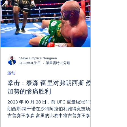
Steve simplice Nouguen
2023年11月1日
讀畢需時 3 分鐘
运动
拳击：泰森·富里对弗朗西斯·恩
加努的惨痛胜利
2023 年 10 月 28 日，前 UFC 重量级冠军弗
朗西斯·纳干诺在沙特阿拉伯利雅得竞技场与
吉普赛王泰森·富里的比赛中将吉普赛王泰森·
富里送上了垫子。颇有争议的是，裁判们对