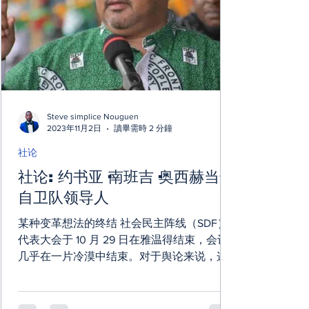
Steve simplice Nouguen
2023年11月2日
讀畢需時 2 分鐘
社论
社论: 约书亚·南班吉·奥西赫当选
自卫队领导人
某种变革想法的终结 社会民主阵线（SDF）
代表大会于 10 月 29 日在雅温得结束，会议
几乎在一片冷漠中结束。对于舆论来说，这
个1990年5月26日在巴门达流血成立的政党实
际上已经不复存在，因为它在国家政治舞台
上不再有太多代表...