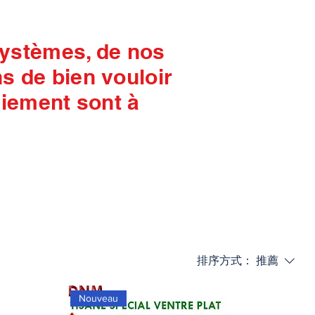
systèmes, de nos
 de bien vouloir
aiement sont à
排序方式：
推薦
Nouveau