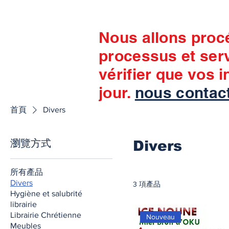
Nous allons proc
processus et ser
vérifier que vos 
jour.
nous contac
首頁
Divers
瀏覽方式
Divers
所有產品
Divers
3 項產品
Hygiène et salubrité
librairie
Librairie Chrétienne
Nouveau
Meubles