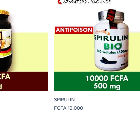
SPIRULIN
價格
FCFA 10,000