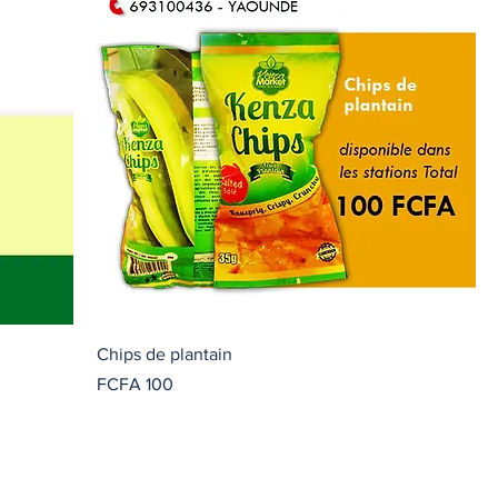
Chips de plantain
價格
FCFA 100
家