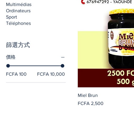
Multimédias
Ordinateurs
Sport
Téléphones
篩選方式
價格
FCFA 100
FCFA 10,000
Miel Brun
價格
FCFA 2,500