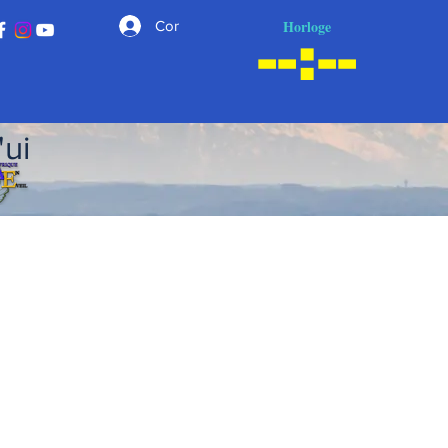
Horloge
Connexion
'ui