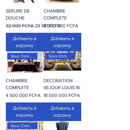
SERURE DE
CHAMBRE
DOUCHE
COMPLETE
Обычная цена
Цена со скидкой
Цена
32 000 FCFA
28 160 FCFA
4 500 000 FCFA
Добавить в
Добавить в
корзину
корзину
Sous Commande
Sous Commande
CHAMBRE
DECORATION
COMPLETE
SEJOUR LOUIS 16
Цена
Цена
4 500 000 FCFA
18 000 000 FCFA
Добавить в
Добавить в
корзину
корзину
Sous Commande