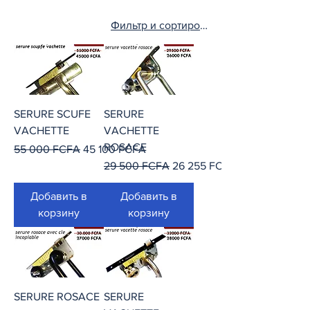
Фильтр и сортировка
SERURE SCUFE
SERURE
VACHETTE
VACHETTE
ROSACE
Обычная цена
Цена со скидкой
55 000 FCFA
45 100 FCFA
Обычная цена
Цена со скидкой
29 500 FCFA
26 255 FCFA
Добавить в
Добавить в
корзину
корзину
SERURE ROSACE
SERURE