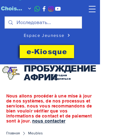
Choisissez quand l'envoyer
Espace Jeunesse
e-Kiosque
ПРОБУЖДЕНИЕ
АФРИИ
Сегодня
Надеяться
Nous allons procéder à une mise à jour
de nos systèmes, de nos processus et
services. nous vous recommandons de
bien vouloir vérifier que vos
informations de contact et de paiement
sont à jour.
nous contacter
Главная
Meubles