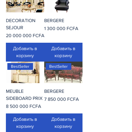
DECORATION
BERGERE
SEJOUR
Цена
1 300 000 FCFA
Цена
20 000 000 FCFA
Добавить в
Добавить в
корзину
корзину
BestSeller
BestSeller
MEUBLE
BERGERE
SIDEBOARD PRIX
Цена
7 850 000 FCFA
Цена
8 500 000 FCFA
Добавить в
Добавить в
корзину
корзину