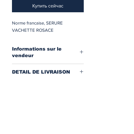
Купить сейчас
Norme francaise, SERURE
VACHETTE ROSACE
Informations sur le
vendeur
Boutique : MASTER KEYS
DETAIL DE LIVRAISON
Localisation : Yaoundé-Nouvelle route
Carrossel
Expédition : Cameroun
Téléphone : 675371359
Livraison et installation : Au frais du
697342005
client
Подписывайтесь на
нашу новостную
рассылку