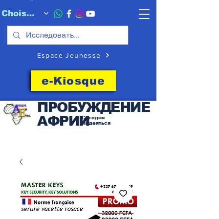
Choisissez quand l'envoyer
Espace Jeunesse
e-Kiosque
ПРОБУЖДЕНИЕ
АФРИИ
Сегодня
Надеяться