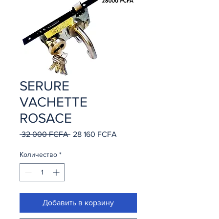
SERURE
VACHETTE
ROSACE
 32 000 FCFA 
28 160 FCFA
Обычная
Спеццена
цена
Количество
*
Добавить в корзину