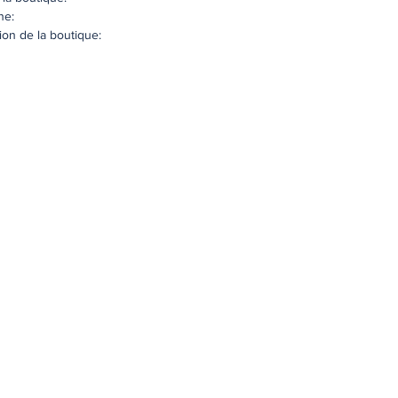
ne:
tion de la boutique:
Acceuil
E-Kiosque
Informations
Emplois et Formations
Echos des Etablissements
Boutiques
Contacts