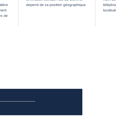
atière
depend de sa position géographique
télépho
ement
localisa
es de
notre newsletter