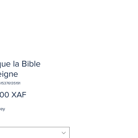
ue la Bible
eigne
15376135191
Precio
000 XAF
rey