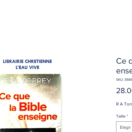
Ce q
ens
SKU: 3666
28.
R A Tor
Taille
*
Elegir