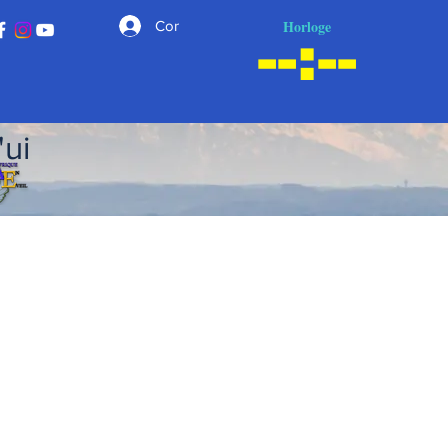
Horloge
Connexion
'ui