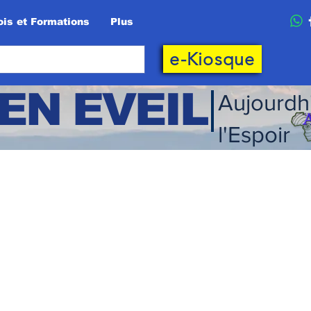
is et Formations
Plus
e-Kiosque
EN EVEIL
Aujourdh
l'Espoir