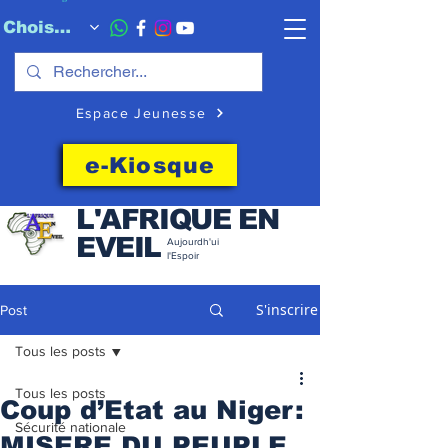
Choisissez quand l'envoyer
Espace Jeunesse
e-Kiosque
L'AFRIQUE EN
EVEIL
Aujourdh'ui
l'Espoir
S'inscrire
Post
Tous les posts
Tous les posts
Coup d’Etat au Niger:
Sécurité nationale
MISERE DU PEUPLE