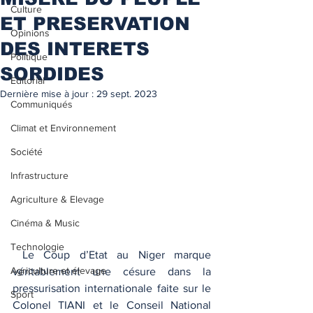
Culture
ET PRESERVATION
Opinions
DES INTERETS
Politique
SORDIDES
Editorial
Dernière mise à jour :
29 sept. 2023
Communiqués
Climat et Environnement
Société
Infrastructure
Agriculture & Elevage
Cinéma & Music
Technologie
 Le Coup d’Etat au Niger marque 
Agriculture et élevage
véritablement une césure dans la 
pressurisation internationale faite sur le 
Sport
Colonel TIANI et le Conseil National 