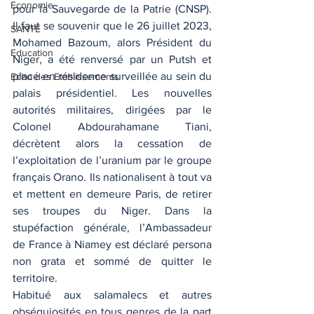
Economie
pour la Sauvegarde de la Patrie (CNSP). 
Il faut se souvenir que le 26 juillet 2023, 
SANTE
Mohamed Bazoum, alors Président du 
Education
Niger, a été renversé par un Putsh et 
placé en résidence surveillée au sein du 
Echo des Etablissements
palais présidentiel. Les nouvelles 
autorités militaires, dirigées par le 
Colonel Abdourahamane Tiani, 
décrètent alors la cessation de 
l’exploitation de l’uranium par le groupe 
français Orano. Ils nationalisent à tout va 
et mettent en demeure Paris, de retirer 
ses troupes du Niger. Dans la 
stupéfaction générale, l’Ambassadeur 
de France à Niamey est déclaré persona 
non grata et sommé de quitter le 
territoire.
Habitué aux salamalecs et autres 
obséquiosités en tous genres de la part 