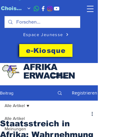
Choisissez quand l'envoyer
Espace Jeunesse
e-Kiosque
AFRIKA
ERWACHEN
Heute
Hoffnung
Registrieren
Beitrag
Alle Artikel
Alle Artikel
Staatsstreich in
Meinungen
Afrika: Wahrnehmung