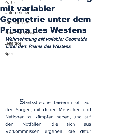
Politik
mit variabler
Unternehmen
Geometrie unter dem
kommuniziert
Prisma des Westens
Klima und Umwelt
Wahrnehmung mit variabler Geometrie 
Leitartikel
unter dem Prisma des Westens
Sport
S
taatsstreiche basieren oft auf 
den Sorgen, mit denen Menschen und 
Nationen zu kämpfen haben, und auf 
den Notfällen, die sich aus 
Vorkommnissen ergeben, die dafür 