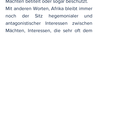
Mächten betitelt oder sogar beschützt.
Mit anderen Worten, Afrika bleibt immer 
noch der Sitz hegemonialer und 
antagonistischer Interessen zwischen 
Mächten, Interessen, die sehr oft dem 
Willen des afrikanischen Volkes 
zuwiderlaufen.
Von 
Maurice TIENTCHEU
Variance des coup d'Etat en Afrique
.pdf
PDF herunterladen • 311KB