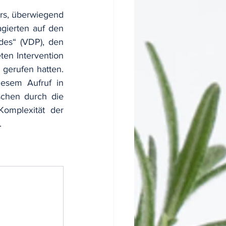
s, überwiegend 
gierten auf den 
des“ (VDP), den 
en Intervention 
gerufen hatten. 
esem Aufruf in 
chen durch die 
mplexität der 
.