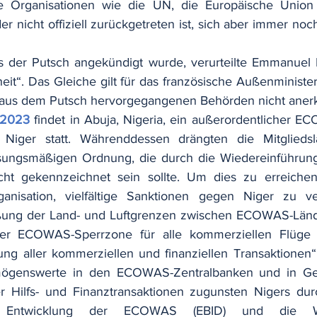
nale Organisationen wie die UN, die Europäische Union 
nicht offiziell zurückgetreten ist, sich aber immer noc
s der Putsch angekündigt wurde, verurteilte Emmanuel 
it“. Das Gleiche gilt für das französische Außenministeri
e aus dem Putsch hervorgegangenen Behörden nicht anerk
 2023
findet in Abuja, Nigeria, ein außerordentlicher EC
 Niger statt. Währenddessen drängten die Mitgliedsl
ssungsmäßigen Ordnung, die durch die Wiedereinführu
t gekennzeichnet sein sollte. Um dies zu erreichen,
ganisation, vielfältige Sanktionen gegen Niger zu v
ßung der Land- und Luftgrenzen zwischen ECOWAS-Lände
iner ECOWAS-Sperrzone für alle kommerziellen Flüge
ung aller kommerziellen und finanziellen Transaktionen“, 
ögenswerte in den ECOWAS-Zentralbanken und in Gesc
er Hilfs- und Finanztransaktionen zugunsten Nigers dur
d Entwicklung der ECOWAS (EBID) und die West