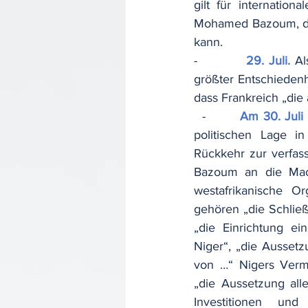
gilt für internatio
Mohamed Bazoum, der 
kann.
-          
29. Juli.
Al
größter Entschiedenhe
dass Frankreich „di
  -        
Am 30. Juli
politischen Lage in
Rückkehr zur verfa
Bazoum an die Mach
westafrikanische Or
gehören „die Schlie
„die Einrichtung e
Niger“, „die Aussetz
von …“ Nigers Verm
„die Aussetzung all
Investitionen un