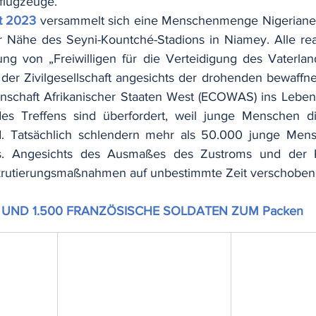
flugzeuge.
t 2023
versammelt sich eine Menschenmenge Nigerianer
r Nähe des Seyni-Kountché-Stadions in Niamey. Alle rea
ung von „Freiwilligen für die Verteidigung des Vaterlan
der Zivilgesellschaft angesichts der drohenden bewaffnet
nschaft Afrikanischer Staaten West (ECOWAS) ins Leben 
es Treffens sind überfordert, weil junge Menschen di
d. Tatsächlich schlendern mehr als 50.000 junge Mens
. Angesichts des Ausmaßes des Zustroms und der Ko
krutierungsmaßnahmen auf unbestimmte Zeit verschoben
UND 1.500 FRANZÖSISCHE SOLDATEN ZUM Packen