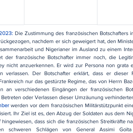
2023:
Die Zustimmung des französischen Botschafters i
urückgezogen, nachdem er sich geweigert hat, den Minister
sammenarbeit und Nigerianer im Ausland zu einem Interv
et der französische Botschafter immer noch, die Legiti
y nicht anzuerkennen. Er wird zur Persona non grata er
 verlassen. Der Botschafter erklärt, dass er dieser F
Frankreich nur das gestürzte Regime, das von Herrn Baz
n an verschiedenen Eingängen der französischen Bots
hes Betreten oder Verlassen dieser Umzäunung verhinderte
mber
werden vor dem französischen Militärstützpunkt ein
isiert. Ihr Ziel ist es, den Abzug der Soldaten aus dem N
f hingewiesen, dass sich die französischen Streitkräfte 
en schweren Schlägen von General Assimi Goïta