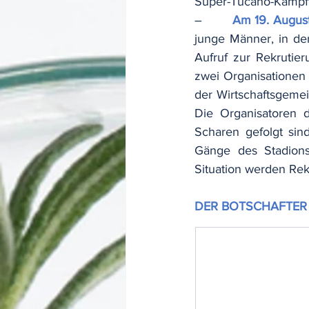
Super-Tucano-Kampf
–        
Am 19. Augus
junge Männer, in de
Aufruf zur Rekrutier
zwei Organisationen 
der Wirtschaftsgemei
Die Organisatoren d
Scharen gefolgt sin
Gänge des Stadions
Situation werden Re
DER BOTSCHAFTER 