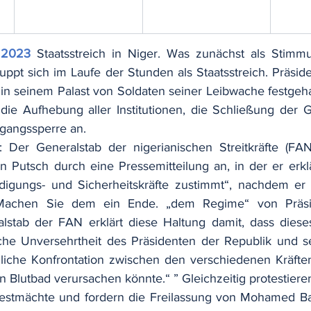
 2023
Staatsstreich in Niger. Was zunächst als Stim
puppt sich im Laufe der Stunden als Staatsstreich. Präsi
in seinem Palast von Soldaten seiner Leibwache festgehalt
ie Aufhebung aller Institutionen, die Schließung der G
gangssperre an.
: Der Generalstab der nigerianischen Streitkräfte (FAN
n Putsch durch eine Pressemitteilung an, in der er erklär
idigungs- und Sicherheitskräfte zustimmt“, nachdem er 
 Machen Sie dem ein Ende. „dem Regime“ von Präs
stab der FAN erklärt diese Haltung damit, dass dieses
liche Unversehrtheit des Präsidenten der Republik und se
liche Konfrontation zwischen den verschiedenen Kräften
n Blutbad verursachen könnte.“ ” Gleichzeitig protestieren
tmächte und fordern die Freilassung von Mohamed Ba