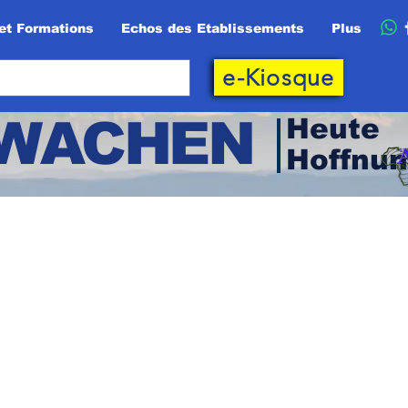
et Formations
Echos des Etablissements
Plus
e-Kiosque
RWACHEN
Heute
Hoffnu