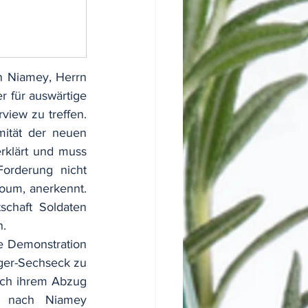
n Niamey, Herrn 
 für auswärtige 
iew zu treffen. 
mität der neuen 
klärt und muss 
orderung nicht 
oum, anerkennt. 
chaft Soldaten 
n.
e Demonstration 
iger-Sechseck zu 
nach ihrem Abzug 
 nach Niamey 