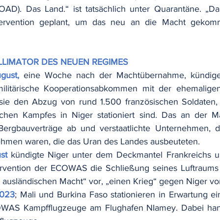
AD). Das Land.“ ist tatsächlich unter Quarantäne. „Dar
ntervention geplant, um das neu an die Macht gekomm
LLIMATOR DES NEUEN REGIMES
gust,
eine Woche nach der Machtübernahme, kündigen
litärische Kooperationsabkommen mit der ehemaligen 
n sie den Abzug von rund 1.500 französischen Soldaten,
schen Kampfes in Niger stationiert sind. Das an der Ma
 Bergbauverträge ab und verstaatlichte Unternehmen, d
ehmen waren, die das Uran des Landes ausbeuteten.
st
kündigte Niger unter dem Deckmantel Frankreichs u
ervention der ECOWAS die Schließung seines Luftraums a
r ausländischen Macht“ vor, „einen Krieg“ gegen Niger vo
2023
; Mali und Burkina Faso stationieren in Erwartung ein
OWAS Kampfflugzeuge am Flughafen NIamey. Dabei hand