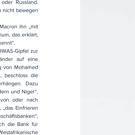
oder Russland. 
h nicht bewegen 
Macron ihn „mit 
um, das erklärt, 
ennt“.
OWAS-Gipfel zur 
änder auf eine 
ng von Mohamed 
 beschloss die 
erhängen. Dazu 
rn und Niger“, 
 von oder nach 
„das Einfrieren 
häftsbanken“, 
ch die Bank für 
afrikanische 