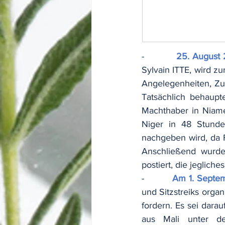
-          
25. August 
Sylvain ITTE, wird z
Angelegenheiten, Zu
Tatsächlich behaupt
Machthaber in Niame
Niger in 48 Stunden
nachgeben wird, da 
Anschließend wurde
postiert, die jeglic
-          
Am 1. Septe
und Sitzstreiks organ
fordern. Es sei darau
aus Mali unter d