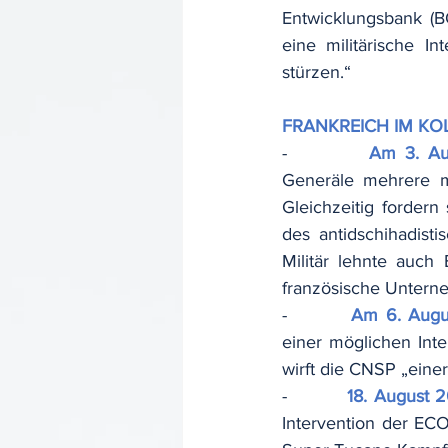
Entwicklungsbank (BO
eine militärische I
stürzen.“
FRANKREICH IM KO
-         
Am 3. Au
Generäle mehrere mi
Gleichzeitig forder
des antidschihadisti
Militär lehnte auch
französische Untern
-         
Am 6. Augu
einer möglichen Int
wirft die CNSP „eine
-         
18. August 
Intervention der EC