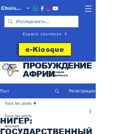
Choisissez quand l'envoyer
Espace Jeunesse
e-Kiosque
ПРОБУЖДЕНИЕ
АФРИИ
Сегодня
Надеяться
Регистрация
Пост
Tous les posts
Tous les posts
НИГЕР:
мнения
ГОСУДАРСТВЕННЫЙ