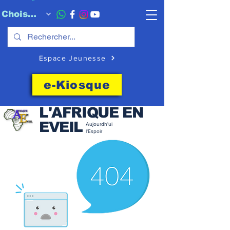
Choisissez quand l'envoyer
Espace Jeunesse
e-Kiosque
L'AFRIQUE EN
EVEIL
Aujourdh'ui
l'Espoir