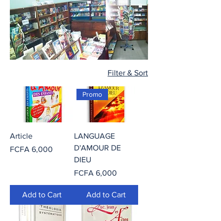
Filter & Sort
Promo
Article
LANGUAGE
D'AMOUR DE
Price
FCFA 6,000
DIEU
Price
FCFA 6,000
Add to Cart
Add to Cart