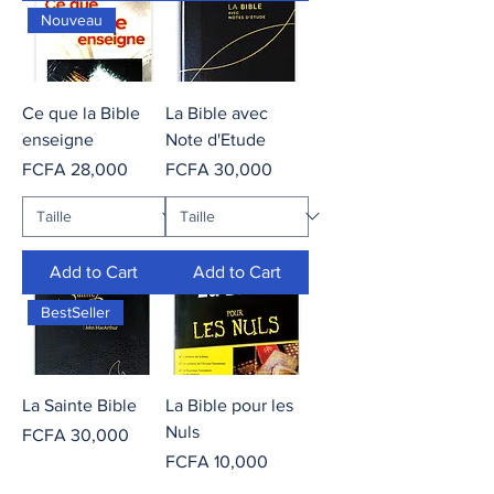
Nouveau
Ce que la Bible
La Bible avec
enseigne
Note d'Etude
Price
Price
FCFA 28,000
FCFA 30,000
Add to Cart
Add to Cart
BestSeller
La Sainte Bible
La Bible pour les
Nuls
Price
FCFA 30,000
Price
FCFA 10,000