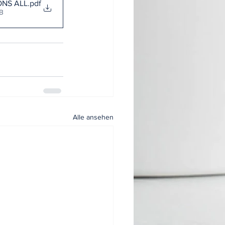
ONS ALL
.pdf
KB
Alle ansehen