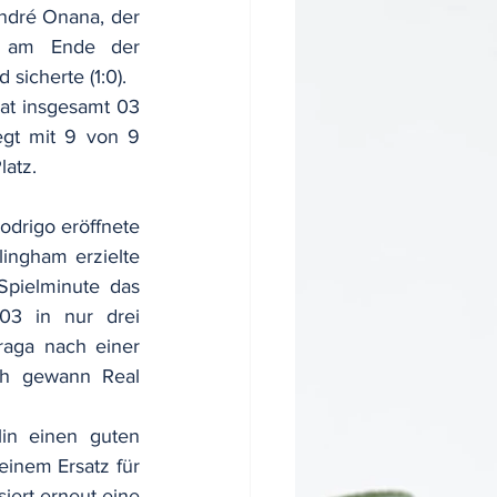
André Onana, der 
r am Ende der 
sicherte (1:0).
at insgesamt 03 
egt mit 9 von 9 
latz.
odrigo eröffnete 
ingham erzielte 
pielminute das 
03 in nur drei 
aga nach einer 
ch gewann Real 
in einen guten 
inem Ersatz für 
iert erneut eine 