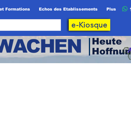
et Formations
Echos des Etablissements
Plus
e-Kiosque
RWACHEN
Heute
Hoffnu