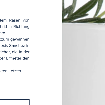
 dem Rasen von 
itt in Richtung 
nto.
zzurri gewannen 
lexis Sanchez in 
cher, die in der 
per Elfmeter den 
kten Letzter.