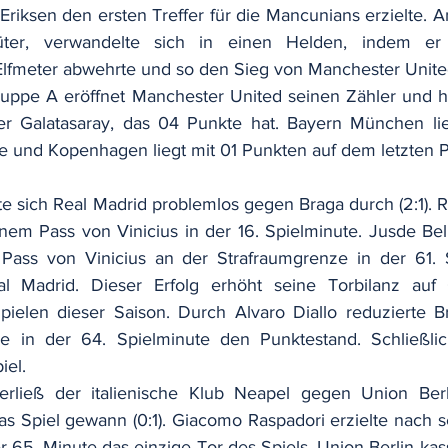
Eriksen den ersten Treffer für die Mancunians erzielte. 
üter, verwandelte sich in einen Helden, indem e
Elfmeter abwehrte und so den Sieg von Manchester United 
ruppe A eröffnet Manchester United seinen Zähler und h
nter Galatasaray, das 04 Punkte hat. Bayern München li
e und Kopenhagen liegt mit 01 Punkten auf dem letzten P
e sich Real Madrid problemlos gegen Braga durch (2:1). R
nem Pass von Vinicius in der 16. Spielminute. Jusde Bell
Pass von Vinicius an der Strafraumgrenze in der 61. S
l Madrid. Dieser Erfolg erhöht seine Torbilanz auf 
ielen dieser Saison. Durch Alvaro Diallo reduzierte Br
ve in der 64. Spielminute den Punktestand. Schließli
iel.
erließ der italienische Klub Neapel gegen Union Berl
as Spiel gewann (0:1). Giacomo Raspadori erzielte nach se
 65. Minute das einzige Tor des Spiels. Union Berlin kass