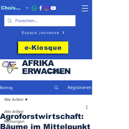
Choisissez quand l'envoyer
Espace Jeunesse
e-Kiosque
AFRIKA
ERWACHEN
Heute
Hoffnung
Registrieren
Beitrag
Alle Artikel
Alle Artikel
Agroforstwirtschaft:
Meinungen
Bäume im Mittelpunkt